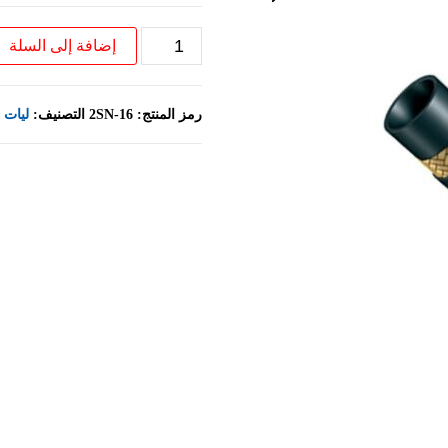
إضافة إلى السلة
كمية
1"
SAE
100R2
رمز المنتج:
2SN-16
التصنيف:
ليات 
AT
HYDRAULIC
HOSE