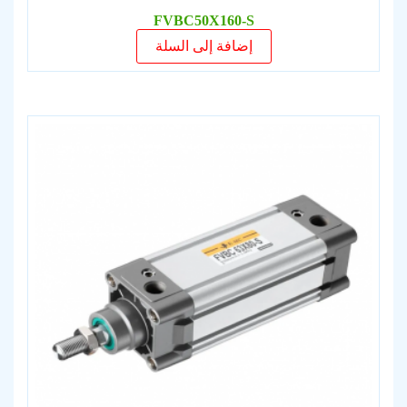
FVBC50X160-S
إضافة إلى السلة