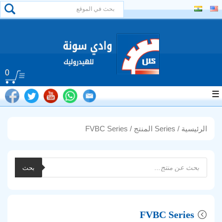
0
☰
الرئيسية
/ Series المنتج / FVBC Series
Products
بحث
search
FVBC Series