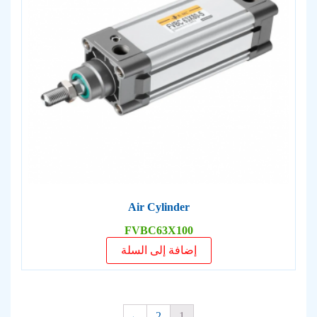
Air Cylinder
FVBC63X100
إضافة إلى السلة
←
2
1