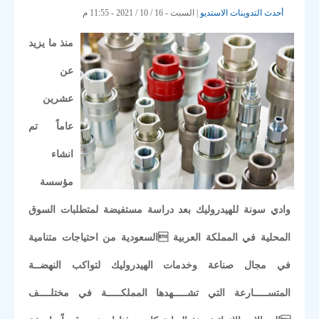
أحدث التدوينات
الاستديو
| السبت - 16 / 10 / 2021 - 11:55 م
منذ ما يزيد
عن
عشرين
عاماً تم
انشاء
مؤسسة
وادي سونة للهيدروليك بعد دراسة مستفيضة لمتطلبات السوق
المحلية في المملكة العربية السعودية من احتياجات متنامية
في مجال صناعة وخدمات الهيدروليك لتواكب النهضــة
المتســـــارعة التي تشـــــهدها المملكـــــة في مختلــــف